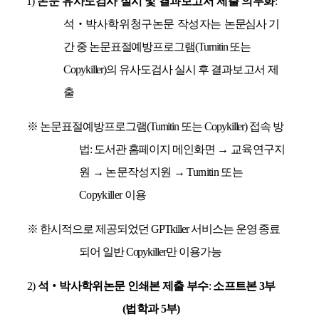
1)
논문 유사도검사 실시 및 결과보고서 제출 의무화
:
석
‧
박사학위청구논문 작성자는
논문심사 기
간 중 논문표절예방프로그램
(Turnitin
또는
Copykiller)
의 유사도검사 실시 후
결과보고서 제
출
※
논문표절예방프로그램
(Turnitin
또는
Copykiller)
접속 방
법
:
도서관 홈페이지 메인화면
→
교육연구지
원
→
논문작성지원
→
Turnitin
또는
Copykiller
이용
※
한시적으로 제공되었던
GPTkiller
서비스는 운영 종료
되어 일반
Copykiller
만 이용가능
2)
석
‧
박사학위논문 인쇄본 제출 부수
:
소프트본
3
부
(
법학과
5
부
)