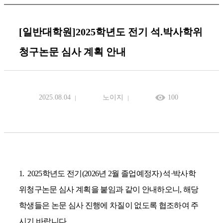
[일반대학원]2025학년도 전기 석.박사학위
청구논문 심사 계획 안내
2025.08.04
노이지
100
1.
2025
학년도 전기
(2026
년
2
월 졸업예정자
)
석
·
박사학
위청구논문 심사 계획을 붙임과 같이 안내하오니
,
해당
학생들은 논문 심사 진행에 차질이 없도록 협조하여 주
시기 바랍니다
.