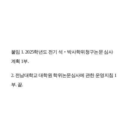
붙임
1. 2025
학년도 전기 석
‧
박사학위청구논문 심사
계획
1
부
.
2.
전남대학교 대학원 학위논문심사에 관한 운영지침
1
부
.
끝
.