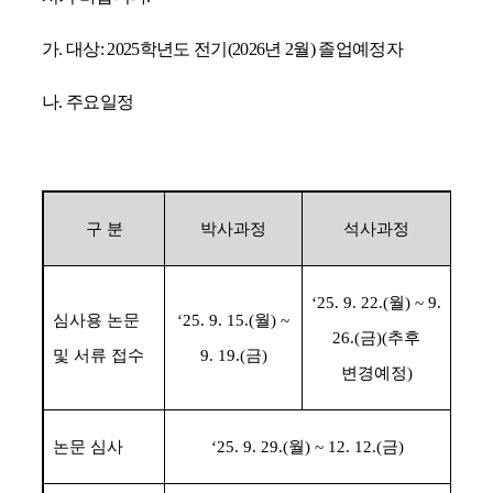
가
.
대상
: 2025
학년도 전기
(2026
년
2
월
)
졸업예정자
나
.
주요일정
구 분
박사과정
석사과정
‘25. 9. 22.(
월
) ~ 9.
심사용 논문
‘25. 9. 15.(
월
) ~
26.(
금
)(추후
및 서류 접수
9. 19.(
금
)
변경예정)
논문 심사
‘25. 9. 29.(
월
) ~ 12. 12.(
금
)